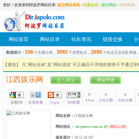
您好！欢迎来到阿波罗网站目录!
提交网站流程->
注册会员
->
提交网站
->
等待审核...
网站首页
网站目录
站长资讯
链接交换
分
156
3092
2695
数据统计：
个主题分类，
个优秀站点，
个站点正在排队审核
【通知】 凡"网站名称"及"网站描述"不正确且不详细的都将不予通过
江西娱乐网
0
0
0
Alexa
入站次数
出站次数
谷歌PR
百度权重
Sogou
360权重
网站名称：
江西娱乐网
网站地址：
ent.jxnews.com.cn
(
网站认领
)
服务器IP：
59.52.28.187