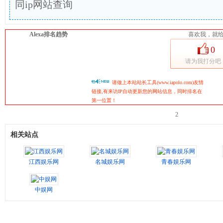
同ip网站查询
Alexa排名趋势
喜欢我，就给我
0
请为我打分吧
请做上本站站长工具(www.iapolo.com)友情
链接,有来访IP自动更新您的网站信息，同时排名在
第一位置！
2
相关站点
江西娱乐网
名城娱乐网
青春娱乐网
中娱网