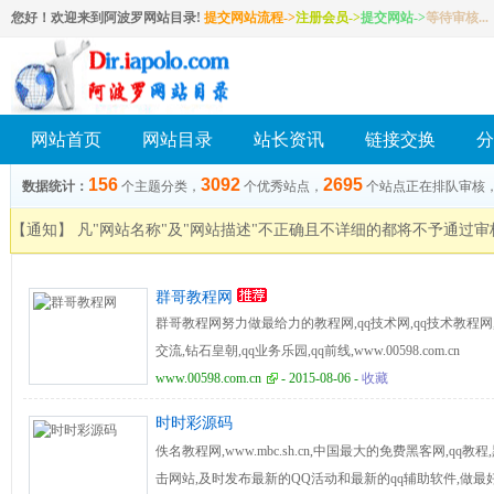
您好！欢迎来到阿波罗网站目录!
提交网站流程->
注册会员
->
提交网站
->
等待审核...
网站首页
网站目录
站长资讯
链接交换
分
156
3092
2695
数据统计：
个主题分类，
个优秀站点，
个站点正在排队审核
【通知】 凡"网站名称"及"网站描述"不正确且不详细的都将不予通过
群哥教程网
群哥教程网努力做最给力的教程网,qq技术网,qq技术教程网,q
交流,钻石皇朝,qq业务乐园,qq前线,www.00598.com.cn
www.00598.com.cn
- 2015-08-06 -
收藏
时时彩源码
佚名教程网,www.mbc.sh.cn,中国最大的免费黑客网,qq
击网站,及时发布最新的QQ活动和最新的qq辅助软件,做最