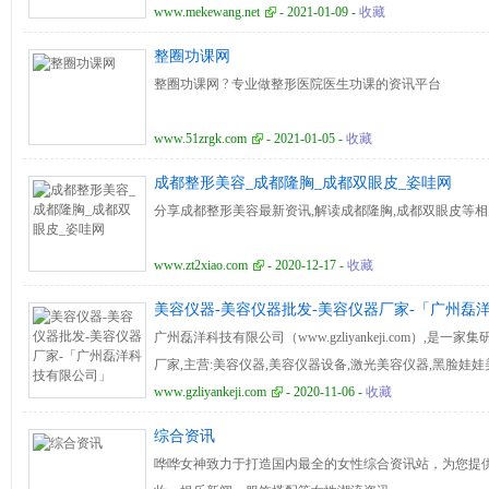
www.mekewang.net
- 2021-01-09 -
收藏
整圈功课网
整圈功课网 ? 专业做整形医院医生功课的资讯平台
www.51zrgk.com
- 2021-01-05 -
收藏
成都整形美容_成都隆胸_成都双眼皮_姿哇网
分享成都整形美容最新资讯,解读成都隆胸,成都双眼皮等相
www.zt2xiao.com
- 2020-12-17 -
收藏
美容仪器-美容仪器批发-美容仪器厂家-「广州磊
广州磊洋科技有限公司（www.gzliyankeji.com）,是
厂家,主营:美容仪器,美容仪器设备,激光美容仪器,黑脸娃娃美
丰胸仪器,减肥仪器,家用美容仪,激光洗纹身机,E光美容仪
www.gzliyankeji.com
- 2020-11-06 -
收藏
仪器研发,定制及代加工等服务.
综合资讯
哗哗女神致力于打造国内最全的女性综合资讯站，为您提