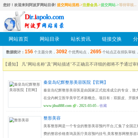
您好！欢迎来到阿波罗网站目录!
提交网站流程->
注册会员
->
提交网站
->
等待审核...
网站首页
网站目录
站长资讯
链接交换
分
156
3092
2695
数据统计：
个主题分类，
个优秀站点，
个站点正在排队审核
【通知】 凡"网站名称"及"网站描述"不正确且不详细的都将不予通过
秦皇岛纪辉整形美容医院【官网】
秦皇岛纪辉整形美容医是由国家正式批准成立的专业，致
在业内树立医学美学艺术新概念。项目有：双眼皮、开眼
射隆鼻、缩鼻、隆胸、缩胸、乳房下垂矫正、脱毛、除皱
www.jihui888.com
- 2021-03-05 -
收藏
毛发移植、激光美容、微整形、注射美容、美容护理抗衰老、
整形美容
3208687
美客整形网是一个专业的整形美容预约平台,汇集了全国正
费的整容价格查询及医疗美容预约挂号,美客整形网整形咨询400-