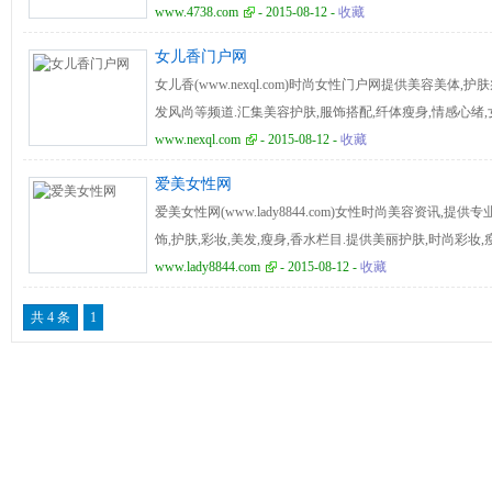
www.4738.com
- 2015-08-12 -
收藏
女儿香门户网
女儿香(www.nexql.com)时尚女性门户网提供美容美
发风尚等频道.汇集美容护肤,服饰搭配,纤体瘦身,情感心绪
www.nexql.com
- 2015-08-12 -
收藏
爱美女性网
爱美女性网(www.lady8844.com)女性时尚美容资讯,
饰,护肤,彩妆,美发,瘦身,香水栏目.提供美丽护肤,时尚彩妆
为各位爱美人士提供一个交流美容美体心得的爱美论坛.女性
www.lady8844.com
- 2015-08-12 -
收藏
发,香水香薰,时尚品牌
共 4 条
1