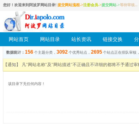
您好！欢迎来到阿波罗网站目录!
提交网站流程->
注册会员
->
提交网站
->
等待审核...
网站首页
网站目录
站长资讯
链接交换
分
156
3092
2695
数据统计：
个主题分类，
个优秀站点，
个站点正在排队审核
【通知】 凡"网站名称"及"网站描述"不正确且不详细的都将不予通过
该目录下无任何内容！