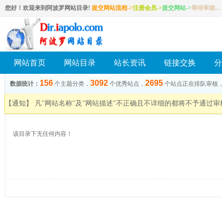
您好！欢迎来到阿波罗网站目录!
提交网站流程->
注册会员
->
提交网站
->
等待审核...
网站首页
网站目录
站长资讯
链接交换
分
156
3092
2695
数据统计：
个主题分类，
个优秀站点，
个站点正在排队审核
【通知】 凡"网站名称"及"网站描述"不正确且不详细的都将不予通过
该目录下无任何内容！